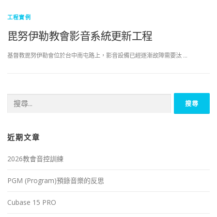
工程實例
毘努伊勒教會影音系統更新工程
基督教毘努伊勒會位於台中南屯路上，影音設備已經逐漸故障需要汰 …
搜
尋
關
鍵
近期文章
字:
2026教會音控訓練
PGM (Program)預錄音樂的反思
Cubase 15 PRO