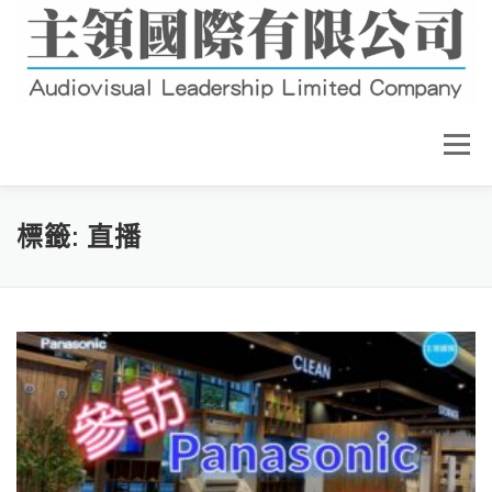
跳
至
主
要
內
容
選單
關於我們
最新消息
營業項目
標籤:
直播
產品介紹
工程實例
教育訓練
連絡我們