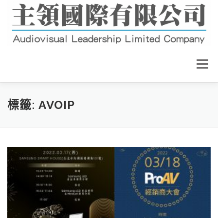
跳
至
主
要
內
容
選單
關於我們
最新消息
營業項目
標籤:
AVOIP
產品介紹
工程實例
教育訓練
連絡我們